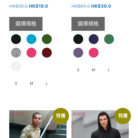
擇
頁
原
目
原
目
HK$
39.0
HK$
19.0
HK$
69.0
HK$
39.0
選
面
始
前
始
前
項
選
價
價
價
價
選擇規格
選擇規格
格：
格：
格：
格：
擇
HK$39.0。
HK$19.0。
HK$69.0。
HK$39.0。
選
項
S
M
L
S
M
L
此
產
此
品
產
有
品
多
特價
特價
有
種
多
款
種