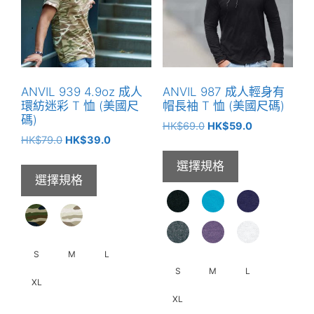
式。
款
可
式。
在
可
產
在
品
產
頁
ANVIL 939 4.9oz 成人
ANVIL 987 成人輕身有
品
面
環紡迷彩 T 恤 (美國尺
帽長袖 T 恤 (美國尺碼)
頁
碼)
選
原
目
HK$
69.0
HK$
59.0
面
原
目
擇
HK$
79.0
HK$
39.0
始
前
選
始
前
價
價
選
選擇規格
價
價
格：
格：
擇
項
選擇規格
格：
格：
HK$69.0。
HK$59.0。
選
HK$79.0。
HK$39.0。
項
S
M
L
S
M
L
XL
XL