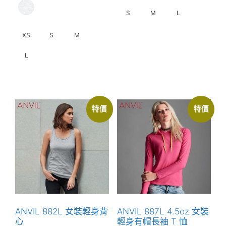
S
M
L
XS
S
M
此
產
L
品
有
此
多
產
種
品
特價
特價
款
有
式。
多
可
種
在
款
產
式。
品
可
頁
在
面
產
ANVIL 882L 女裝輕身背
ANVIL 887L 4.5oz 女裝
選
品
心
輕身有帽長袖 T 恤