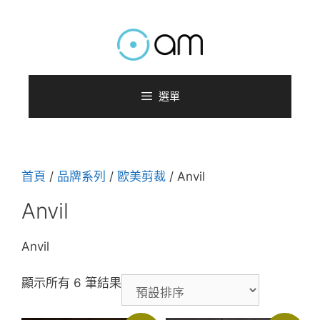
跳
至
主
要
內
選單
容
首頁
/
品牌系列
/
歐美剪裁
/ Anvil
Anvil
Anvil
顯示所有 6 筆結果