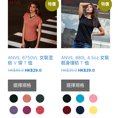
特價
特價
ANVIL 6750VL 女裝混
ANVIL 880L 4.5oz 女裝
紡 V 領 T 恤
輕身環紡 T 恤
原
目
原
目
HK$
49.0
HK$
29.0
HK$
39.0
HK$
29.0
始
前
始
前
價
價
價
價
選擇規格
選擇規格
格：
格：
格：
格：
HK$49.0。
HK$29.0。
HK$39.0。
HK$29.0。