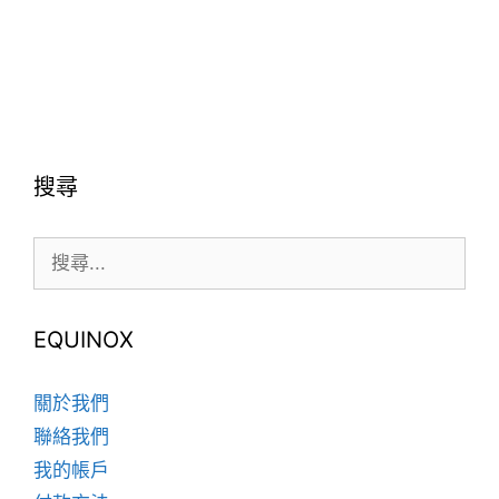
此
此
產
產
品
品
有
有
多
多
種
種
款
搜尋
款
式。
式。
可
搜
可
在
尋:
在
產
產
品
品
頁
EQUINOX
頁
面
面
選
關於我們
選
擇
聯絡我們
擇
選
我的帳戶
選
項