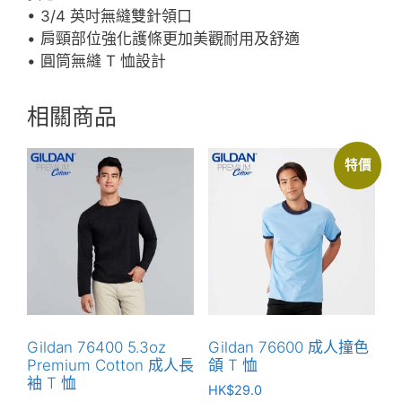
• 3/4 英吋無縫雙針領口
• 肩頸部位強化護條更加美觀耐用及舒適
• 圓筒無縫 T 恤設計
相關商品
特價
Gildan 76400 5.3oz
Gildan 76600 成人撞色
Premium Cotton 成人長
頜 T 恤
袖 T 恤
HK$
29.0