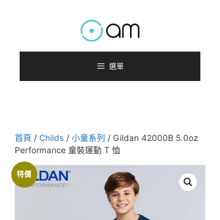
跳
至
主
要
內
選單
容
首頁
/
Childs
/
小童系列
/ Gildan 42000B 5.0oz
Performance 童裝運動 T 恤
特價