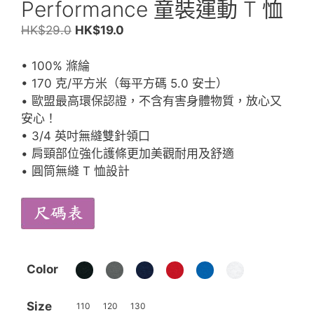
Performance 童裝運動 T 恤
原
目
HK$
29.0
HK$
19.0
始
前
價
價
• 100% 滌綸
格：
格：
• 170 克/平方米（每平方碼 5.0 安士）
HK$29.0。
HK$19.0。
• 歐盟最高環保認證，不含有害身體物質，放心又
安心！
• 3/4 英吋無縫雙針領口
• 肩頸部位強化護條更加美觀耐用及舒適
• 圓筒無縫 T 恤設計
Color
Size
110
120
130