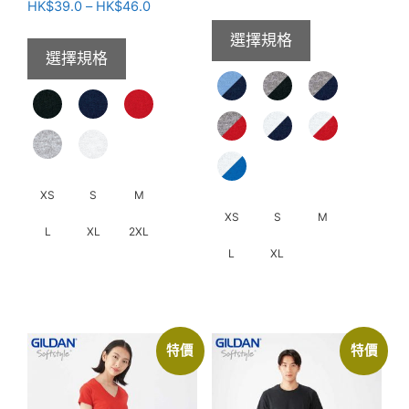
價
HK$
39.0
–
HK$
46.0
格
選擇規格
範
選擇規格
圍：
HK$39.0
到
HK$46.0
XS
S
M
XS
S
M
L
XL
2XL
L
XL
此
此
產
產
品
品
有
特價
特價
有
多
多
種