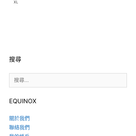
XL
此
產
此
品
產
有
品
多
有
種
多
款
種
式。
搜尋
款
可
式。
在
搜
可
產
尋:
在
品
產
頁
品
EQUINOX
面
頁
選
面
擇
關於我們
選
選
聯絡我們
擇
項