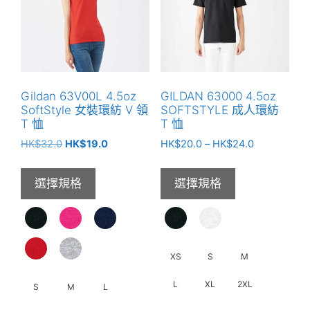
種
款
款
式。
式。
可
可
在
在
產
產
品
Gildan 63V00L 4.5oz
GILDAN 63000 4.5oz
品
頁
SoftStyle 女裝環紡 V 領
SOFTSTYLE 成人環紡
頁
面
T 恤
T 恤
面
選
原
目
價
HK$
32.0
HK$
19.0
HK$
20.0
–
HK$
24.0
選
擇
始
前
格
價
價
範
擇
選
選擇規格
選擇規格
格：
格：
圍：
選
項
HK$32.0。
HK$19.0。
HK$20.0
項
到
HK$24.0
XS
S
M
L
XL
2XL
S
M
L