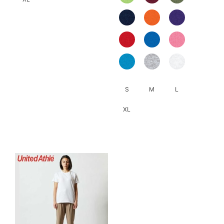
此
產
品
有
多
種
S
M
L
款
式。
XL
可
此
在
產
產
品
品
有
頁
多
面
種
選
款
擇
式。
選