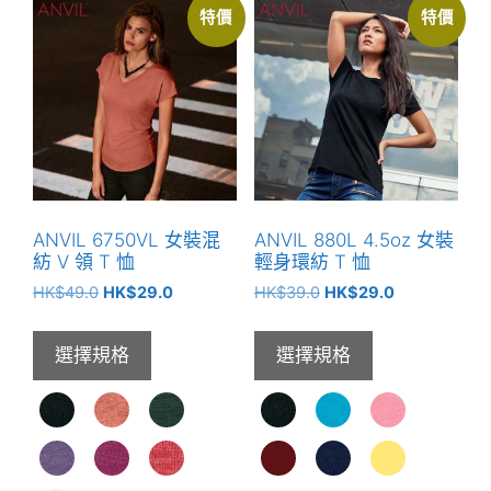
特價
特價
ANVIL 6750VL 女裝混
ANVIL 880L 4.5oz 女裝
紡 V 領 T 恤
輕身環紡 T 恤
原
目
原
目
HK$
49.0
HK$
29.0
HK$
39.0
HK$
29.0
始
前
始
前
價
價
價
價
選擇規格
選擇規格
格：
格：
格：
格：
HK$49.0。
HK$29.0。
HK$39.0。
HK$29.0。