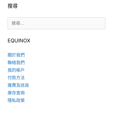
種
搜尋
款
式。
搜
可
尋:
在
產
品
EQUINOX
頁
面
關於我們
選
聯絡我們
擇
我的帳戶
選
項
付款方法
運費及送貨
庫存查詢
隱私政策