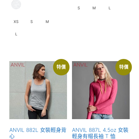
S
M
L
XS
S
M
此
產
L
品
有
此
多
產
種
品
特價
特價
款
有
式。
多
可
種
在
款
產
式。
品
可
頁
在
面
產
ANVIL 882L 女裝輕身背
ANVIL 887L 4.5oz 女裝
選
品
心
輕身有帽長袖 T 恤