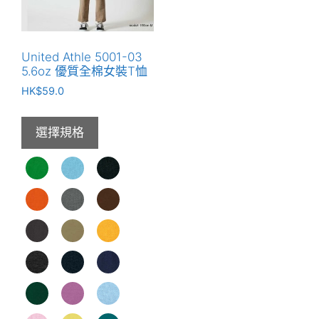
可
項
在
產
United Athle 5001-03
品
5.6oz 優質全棉女裝T恤
頁
HK$
59.0
面
選
選擇規格
擇
選
項