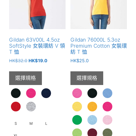
式。
款
可
式。
在
可
產
在
品
產
頁
Gildan 63V00L 4.5oz
Gildan 76000L 5.3oz
品
面
SoftStyle 女裝環紡 V 領
Premium Cotton 女裝環
頁
T 恤
紡 T 恤
選
面
原
目
擇
HK$
32.0
HK$
19.0
HK$
25.0
選
始
前
選
價
價
擇
項
選擇規格
選擇規格
格：
格：
選
HK$32.0。
HK$19.0。
項
S
M
L
XL