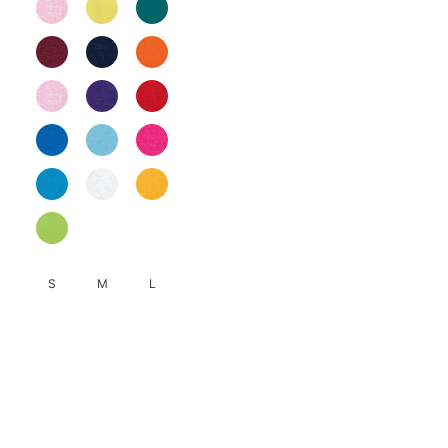
S
M
L
此
產
品
有
多