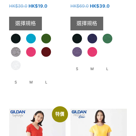
擇
頁
原
目
原
目
HK$
39.0
HK$
19.0
HK$
69.0
HK$
39.0
選
面
始
前
始
前
項
選
價
價
價
價
選擇規格
選擇規格
格：
格：
格：
格：
擇
HK$39.0。
HK$19.0。
HK$69.0。
HK$39.0。
選
項
S
M
L
S
M
L
此
產
此
品
產
有
品
多
特價
有
種
多
款
種