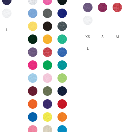
HK$37.0
L
XS
S
M
L
此
產
品
有
多
種
款
式。
可
在