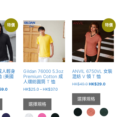
特價
特價
7 成人輕身
Gildan 76000 5.3oz
ANVIL 6750VL 女裝
恤 (美國
Premium Cotton 成
混紡 V 領 T 恤
人環紡圓筒 T 恤
原
目
HK$
49.0
HK$
29.0
目
價
59.0
HK$
25.0
–
HK$
37.0
始
前
前
格
價
價
選擇規格
價
範
格：
格：
選擇規格
格：
圍：
HK$49.0。
HK$2
69.0。
HK$59.0。
HK$25.0
到