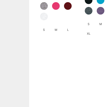
S
M
S
M
L
XL
此
此
產
產
品
品
有
有
多
多
種
種
款
款
式。
式。
可
可
在
在
產
產
品