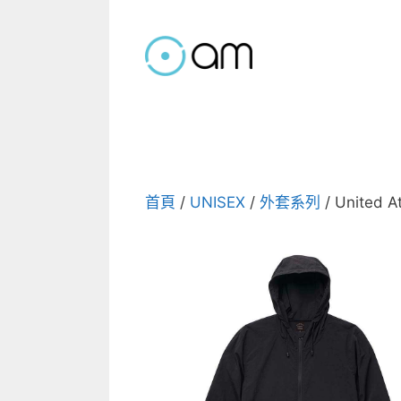
跳
至
主
要
內
容
首頁
/
UNISEX
/
外套系列
/ United