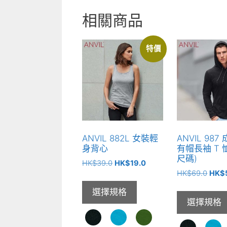
相關商品
特價
ANVIL 882L 女裝輕
ANVIL 98
身背心
有帽長袖 T 
尺碼)
原
目
HK$
39.0
HK$
19.0
原
始
前
HK$
69.0
HK$
始
價
價
選擇規格
價
格：
格：
選擇規格
格：
HK$39.0。
HK$19.0。
HK$