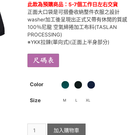
此款為預購商品：5-7個工作日左右交貨
正面大口袋是可摺疊收納整件衣服之設計
washer加工後呈現出正式又帶有休閒的質感
100％尼龍 空氣締捲加工布料(TASLAN
PROCESSING)
※YKK拉鍊(單向式)(正面上半身部分)
Color
Size
M
L
XL
United
加入購物車
Athle