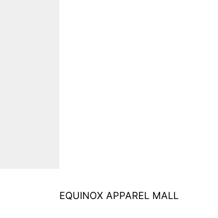
品
頁
頁
面
面
選
選
擇
擇
選
選
項
項
EQUINOX APPAREL MALL