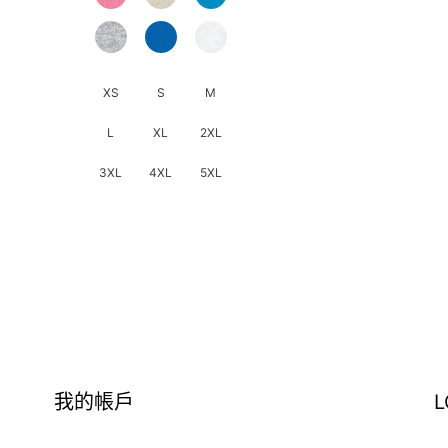
產
品
頁
面
XS
S
M
選
L
XL
2XL
擇
選
3XL
4XL
5XL
項
此
產
品
有
多
種
款
式。
我的帳戶
L
可
在