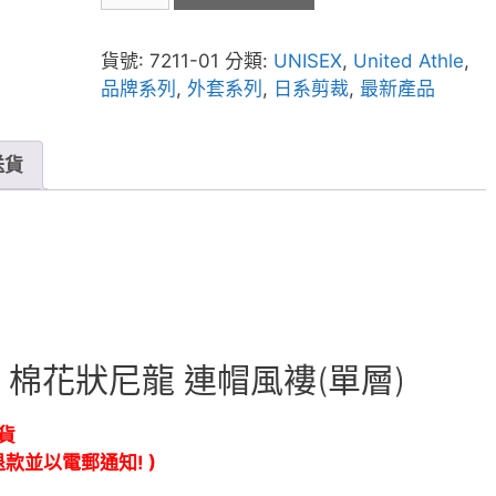
7211-
01
貨號:
7211-01
分類:
UNISEX
,
United Athle
,
棉
品牌系列
,
外套系列
,
日系剪裁
,
最新產品
花
狀
尼
送貨
龍
連
帽
風
褸
數
量
11-01 棉花狀尼龍 連帽風褸(單層)
貨
款並以電郵通知! )