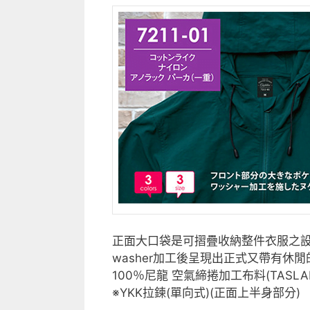
正面大口袋是可摺疊收納整件衣服之
washer加工後呈現出正式又帶有休閒
100％尼龍 空氣締捲加工布料(TASLAN 
※YKK拉鍊(單向式)(正面上半身部分)