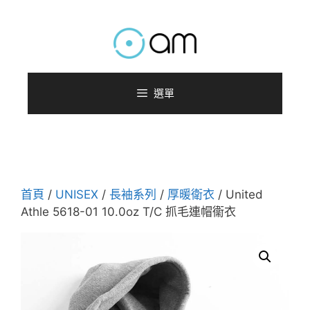
跳
至
主
要
內
選單
容
首頁
/
UNISEX
/
長袖系列
/
厚暖衛衣
/ United
Athle 5618-01 10.0oz T/C 抓毛連帽衞衣