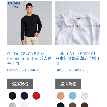
款
品
式。
有
可
多
在
種
產
款
品
式。
頁
可
面
在
選
產
Gildan 76400 5.3oz
United Athle 5001-01
擇
品
Premium Cotton 成人長
日本新款優質潮流全棉 T
選
頁
袖 T 恤
恤
項
面
價
價
HK$
39.0
–
HK$
46.0
HK$
65.0
–
HK$
89.0
選
格
格
範
範
擇
選擇規格
選擇規格
圍：
圍：
選
HK$39.0
HK$65.0
項
到
到
HK$46.0
HK$89.0