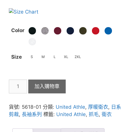
Color
Size
S
M
L
XL
2XL
United
加入購物車
Athle
5618-
01
貨號:
5618-01
分類:
United Athle
,
厚暖衛衣
,
日系
10.0oz
剪裁
,
長袖系列
標籤:
United Athle
,
抓毛
,
衞衣
T/C
抓