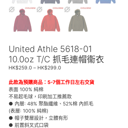
United Athle 5618-01
10.0oz T/C 抓毛連帽衞衣
價
HK$
259.0
–
HK$
299.0
格
範
此款為預購商品：5-7個工作日左右交貨
圍：
表面 100% 純棉
HK$259.0
不易起毛球，印刷加工推薦款
到
● 內層: 48% 聚酯纖維、52%棉 內抓毛
HK$299.0
(表層: 100% 純棉)
● 帽子雙層設計，立體有形
● 前置斜叉式口袋