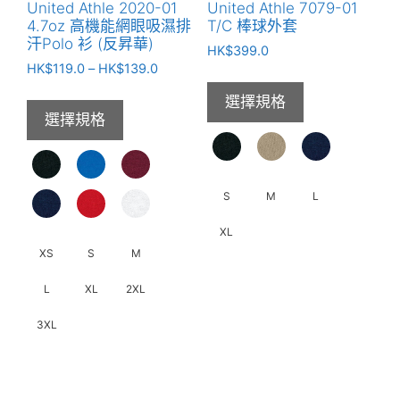
United Athle 2020-01
United Athle 7079-01
4.7oz 高機能網眼吸濕排
T/C 棒球外套
汗Polo 衫 (反昇華)
HK$
399.0
價
HK$
119.0
–
HK$
139.0
格
選擇規格
範
選擇規格
圍：
HK$119.0
到
HK$139.0
S
M
L
XL
XS
S
M
此
L
XL
2XL
產
品
3XL
有
多
此
種
產