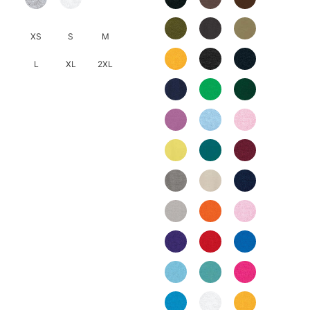
XS
S
M
L
XL
2XL
此
產
品
有
多
種
款
式。
可
在
產
品
頁