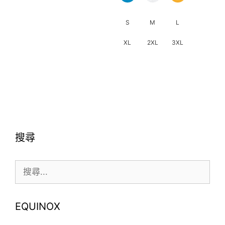
面
選
S
M
L
擇
XL
2XL
3XL
選
項
此
產
品
有
多
種
搜尋
款
式。
搜
可
尋:
在
產
品
EQUINOX
頁