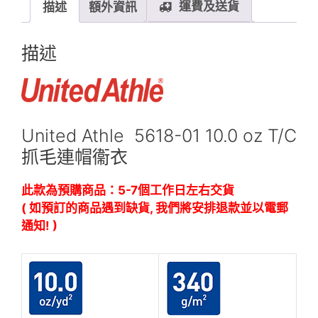
毛
運費及送貨
描述
額外資訊
連
帽
描述
衞
衣
數
量
United Athle 5618-01 10.0 oz T/C
抓毛連帽衞衣
此款為預購商品：5-7個工作日左右交貨
( 如預訂的商品遇到缺貨, 我們將安排退款並以電郵
通知! )