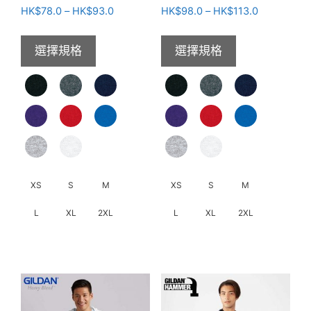
面
選
價
價
HK$
78.0
–
HK$
93.0
HK$
98.0
–
HK$
113.0
選
格
格
擇
範
範
擇
選
選擇規格
選擇規格
圍：
圍：
選
項
HK$78.0
HK$98.0
項
到
到
HK$93.0
HK$113.0
XS
S
M
XS
S
M
L
XL
2XL
L
XL
2XL
此
此
產
產
品
品
有
有