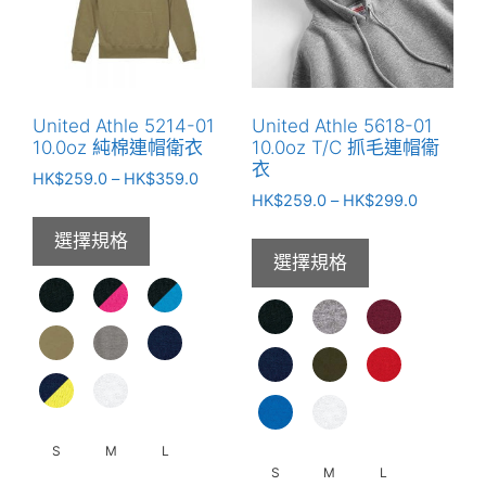
款
式。
式。
可
可
在
在
產
產
品
United Athle 5214-01
United Athle 5618-01
品
頁
10.0oz 純棉連帽衛衣
10.0oz T/C 抓毛連帽衞
頁
衣
面
價
HK$
259.0
–
HK$
359.0
面
選
價
格
HK$
259.0
–
HK$
299.0
選
格
範
擇
選擇規格
範
圍：
擇
選
選擇規格
圍：
HK$259.0
選
項
HK$259.
到
項
到
HK$359.0
HK$299.
S
M
L
S
M
L