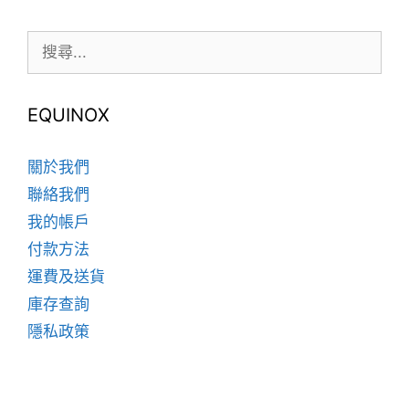
式。
式。
可
搜
可
在
尋:
在
產
產
品
品
EQUINOX
頁
頁
面
面
選
關於我們
選
擇
聯絡我們
擇
選
我的帳戶
選
項
項
付款方法
運費及送貨
庫存查詢
隱私政策