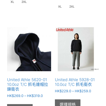
XL
2XL
XL
2XL
此
此
產
產
品
品
有
有
多
多
種
種
款
款
式。
式。
可
可
在
在
產
產
品
United Athle 5620-01
United Athle 5928-01
品
頁
10.0oz T/C 抓毛連帽拉
10.0oz T/C 抓毛衞衣
頁
鍊衞衣
面
價
HK$
229.0
–
HK$
259.0
面
選
價
HK$
269.0
–
HK$
319.0
格
選
格
範
擇
選擇規格
範
圍：