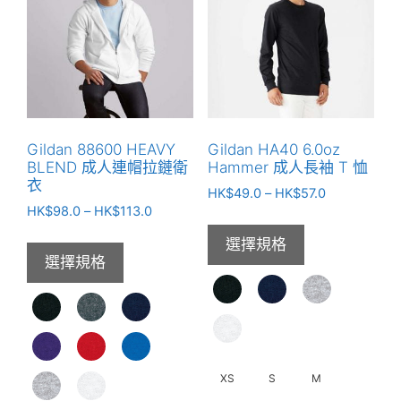
多
多
種
種
款
款
式。
式。
可
可
在
在
產
產
Gildan 88600 HEAVY
Gildan HA40 6.0oz
品
品
BLEND 成人連帽拉鏈衛
Hammer 成人長袖 T 恤
頁
頁
衣
價
HK$
49.0
–
HK$
57.0
面
面
價
HK$
98.0
–
HK$
113.0
格
選
選
格
範
選擇規格
範
圍：
擇
擇
選擇規格
圍：
HK$49.0
選
選
HK$98.0
到
項
項
到
HK$57.0
HK$113.0
XS
S
M