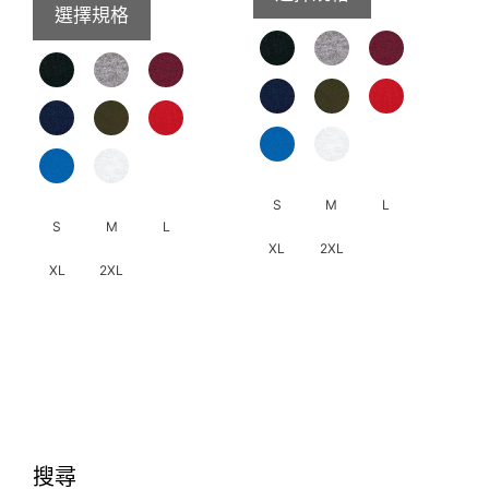
擇
選
選擇規格
圍：
HK$229.
選
項
HK$269.0
到
項
到
HK$259.
HK$319.0
S
M
L
S
M
L
XL
2XL
XL
2XL
此
此
產
產
品
品
有
有
多
多
種
種
款
搜尋
款