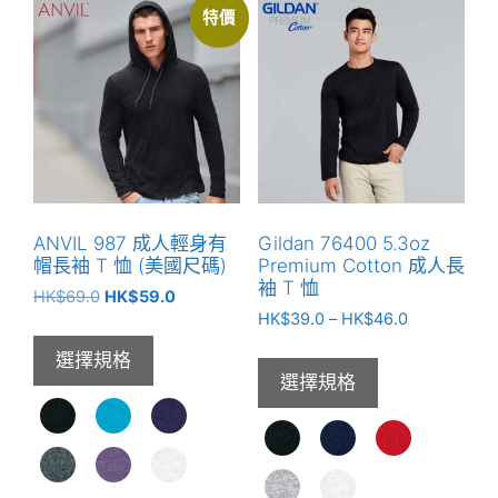
特價
ANVIL 987 成人輕身有
Gildan 76400 5.3oz
帽長袖 T 恤 (美國尺碼)
Premium Cotton 成人長
袖 T 恤
原
目
HK$
69.0
HK$
59.0
價
始
前
HK$
39.0
–
HK$
46.0
格
價
價
選擇規格
範
格：
格：
選擇規格
圍：
HK$69.0。
HK$59.0。
HK$39.0
到
HK$46.0