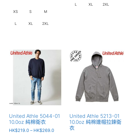
L
XL
2XL
XS
S
M
此
L
XL
2XL
產
品
此
有
產
多
品
種
有
款
多
式。
種
可
款
在
式。
產
可
品
在
頁
產
面
United Athle 5044-01
United Athle 5213-01
品
10.0oz 純棉衛衣
10.0oz 純棉連帽拉鍊衛
選
頁
衣
價
擇
HK$
219.0
–
HK$
269.0