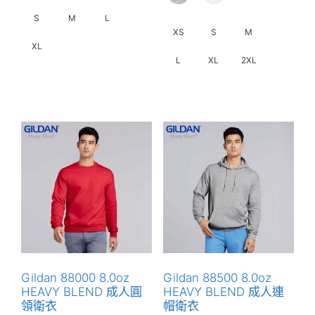
S
M
L
XS
S
M
XL
L
XL
2XL
此
此
產
產
品
品
有
有
多
多
種
種
款
款
式。
式。
可
可
在
在
產
產
品
Gildan 88000 8.0oz
Gildan 88500 8.0oz
品
頁
HEAVY BLEND 成人圓
HEAVY BLEND 成人連
頁
領衛衣
帽衛衣
面