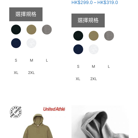
面
價
格
HK$
299.0
–
HK$
319.0
選
選
格
範
項
選擇規格
範
圍：
擇
選擇規格
圍：
HK$219.0
選
HK$299.
到
項
到
HK$269.0
HK$319.
S
M
L
S
M
L
XL
2XL
XL
2XL
此
此
產
產
品
品
有
有
多
多
種
種
款