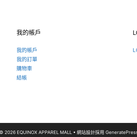
擇
多
選
種
項
款
式。
我的帳戶
L
可
在
我的帳戶
L
產
我的訂單
品
購物車
頁
面
結帳
選
擇
選
項
© 2026 EQUINOX APPAREL MALL
• 網站設計採用
GeneratePres