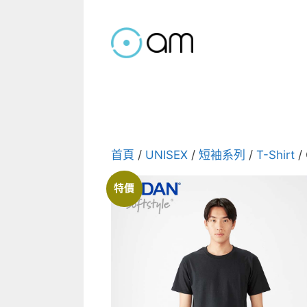
跳
至
主
要
內
容
首頁
/
UNISEX
/
短袖系列
/
T-Shirt
/
特價