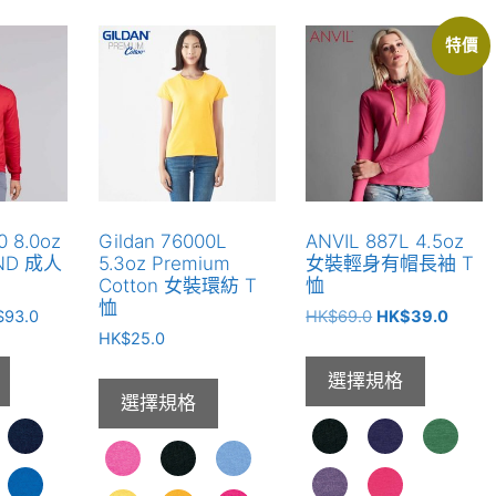
特價
0 8.0oz
Gildan 76000L
ANVIL 887L 4.5oz
END 成人
5.3oz Premium
女裝輕身有帽長袖 T
Cotton 女裝環紡 T
恤
恤
價
原
目
$
93.0
HK$
69.0
HK$
39.0
格
HK$
25.0
始
前
範
價
價
選擇規格
圍：
格：
格：
選擇規格
HK$78.0
HK$69.0。
HK$3
到
HK$93.0