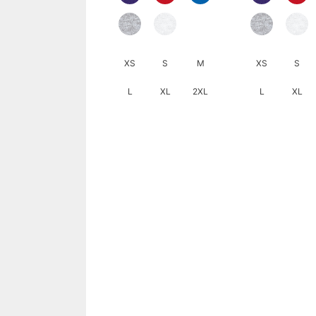
XS
S
M
XS
S
L
XL
2XL
L
XL
此
此
產
產
品
品
有
有
多
多
種
種
款
款
式。
式。
可
可
在
在
產
產