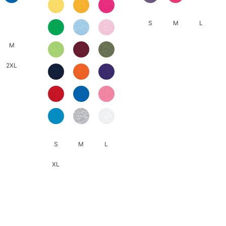
S
M
L
M
此
產
2XL
品
有
多
種
款
式。
S
M
L
可
在
XL
產
品
此
頁
產
面
品
選
有