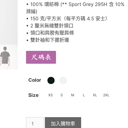
範
• 100% 環紡棉 (** Sport Grey 295H 含 10%
圍：
滌綸)
HK$20.0
• 150 克/平方米（每平方碼 4.5 安士）
到
• 2 釐米無縫雙針領口
HK$24.0
• 領口和肩膀有壓肩條
• 雙針袖和下擺折邊
Color
Size
XS
S
M
L
XL
2XL
GILDAN
加入購物車
63000