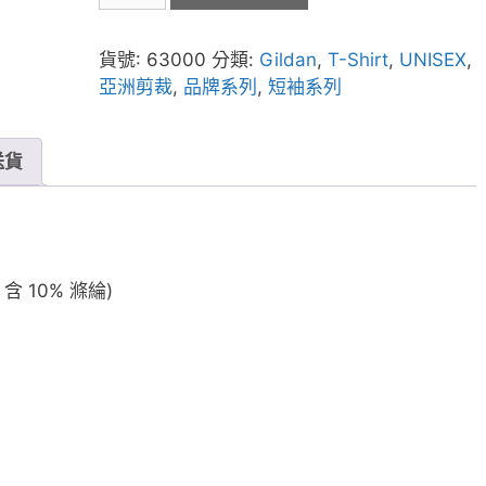
4.5oz
SOFTSTYLE
貨號:
63000
分類:
Gildan
,
T-Shirt
,
UNISEX
,
成
亞洲剪裁
,
品牌系列
,
短袖系列
人
環
紡
送貨
T
恤
數
量
H 含 10% 滌綸)
）