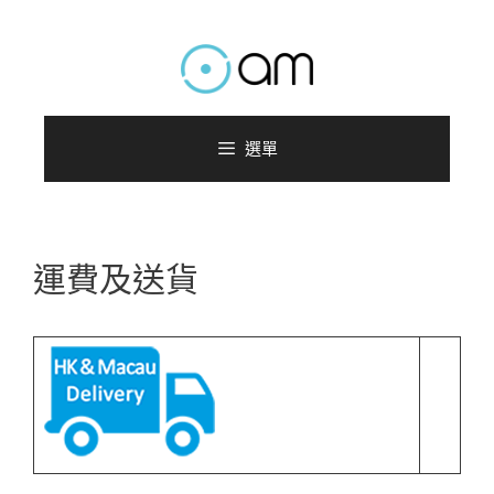
跳
至
主
要
內
選單
容
運費及送貨