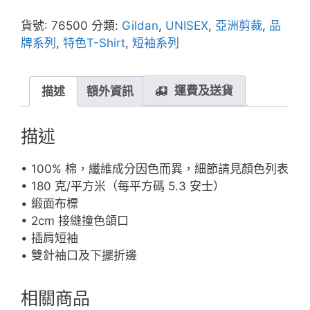
成
人
貨號:
76500
分類:
Gildan
,
UNISEX
,
亞洲剪裁
,
品
牛
牌系列
,
特色T-Shirt
,
短袖系列
角
袖
T
運費及送貨
描述
額外資訊
恤
數
描述
量
• 100% 棉，纖維成分因色而異，細節請見顏色列表
• 180 克/平方米（每平方碼 5.3 安士）
• 緞面布標
• 2cm 接縫撞色頜口
• 插肩短袖
• 雙針袖口及下擺折邊
相關商品