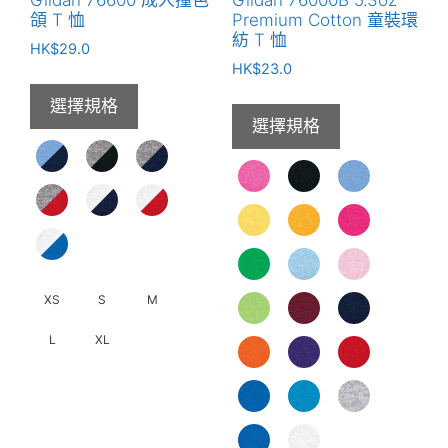
Gildan 76600 成人撞色
Gildan 76000B 5.3oz
品
頜 T 恤
Premium Cotton 童裝環
頁
紡 T 恤
HK$
29.0
面
HK$
23.0
選
選擇規格
擇
選擇規格
選
項
XS
S
M
L
XL
此
產
品