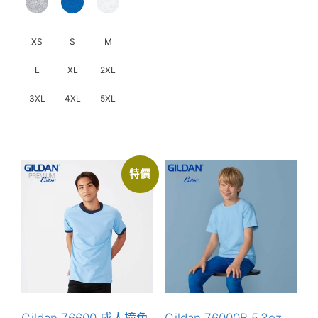
品
頁
面
XS
S
M
選
L
XL
2XL
擇
選
3XL
4XL
5XL
項
此
產
品
特價
有
多
種
款
式。
可
在
產