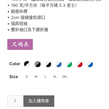
• 180 克/平方米（每平方碼 5.3 安士）
• 緞面布標
• 2cm 接縫撞色頜口
• 插肩短袖
• 雙針袖口及下擺折邊
Color
Size
S
M
L
XL
2XL
Gildan
加入購物車
76500