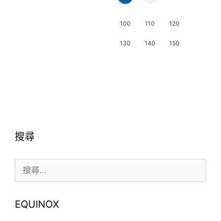
有
多
100
110
120
種
款
130
140
150
式。
此
可
產
在
品
產
有
品
多
頁
種
面
搜尋
款
選
式。
擇
搜
可
選
尋:
在
項
產
品
EQUINOX
頁