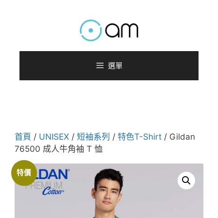
跳
至
主
要
內
選單
容
首頁
/
UNISEX
/
短袖系列
/
特色T-Shirt
/ Gildan
76500 成人牛角袖 T 恤
特價