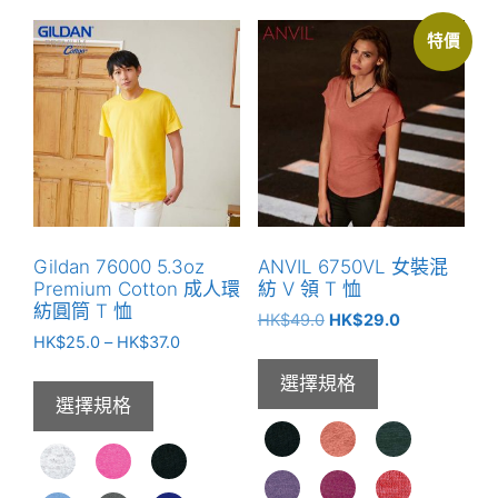
特價
Gildan 76000 5.3oz
ANVIL 6750VL 女裝混
Premium Cotton 成人環
紡 V 領 T 恤
紡圓筒 T 恤
原
目
HK$
49.0
HK$
29.0
價
HK$
25.0
–
HK$
37.0
始
前
格
價
價
選擇規格
範
格：
格：
選擇規格
圍：
HK$49.0。
HK$29.0。
HK$25.0
到
HK$37.0