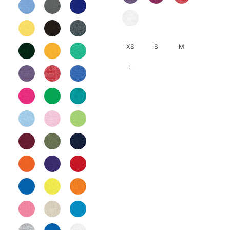
XS
S
M
L
此
產
品
有
多
種
款
式。
可
在
產