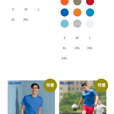
S
M
L
XL
2XL
此
產
S
M
L
品
XL
2XL
3XL
有
多
4XL
種
款
此
式。
產
可
品
特價
特價
在
有
產
多
品
種
頁
款