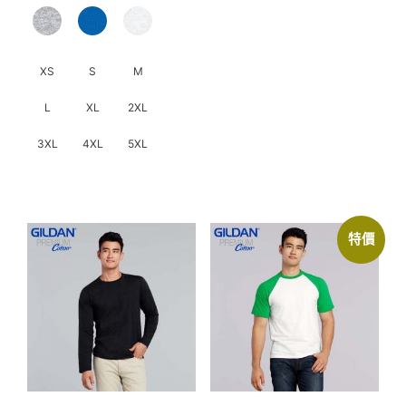
品
頁
面
選
XS
S
M
擇
L
XL
2XL
選
項
3XL
4XL
5XL
此
產
品
特價
有
多
種
款
式。
可
在