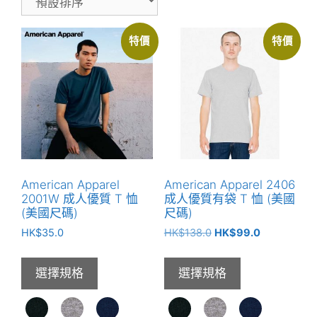
特價
特價
American Apparel
American Apparel 2406
2001W 成人優質 T 恤
成人優質有袋 T 恤 (美國
(美國尺碼)
尺碼)
原
目
HK$
35.0
HK$
138.0
HK$
99.0
始
前
價
價
選擇規格
選擇規格
格：
格：
HK$138.0。
HK$99.0。