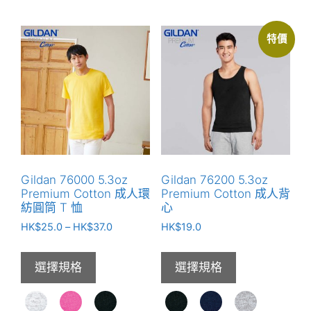
產
產
品
品
特價
有
有
多
多
種
種
款
款
式。
式。
可
可
在
在
產
產
Gildan 76000 5.3oz
Gildan 76200 5.3oz
品
品
Premium Cotton 成人環
Premium Cotton 成人背
頁
頁
紡圓筒 T 恤
心
面
面
價
HK$
25.0
–
HK$
37.0
HK$
19.0
選
選
格
範
擇
擇
選擇規格
選擇規格
圍：
選
選
HK$25.0
項
項
到