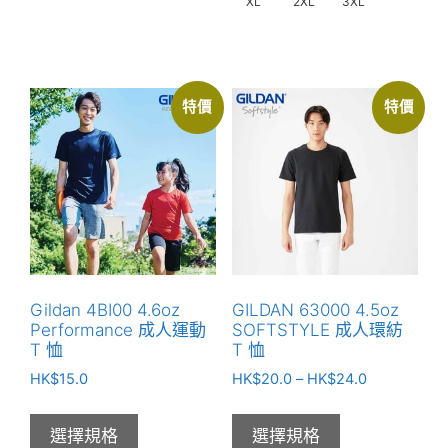
XL
2XL
3XL
此
產
此
品
產
有
品
多
特價
特價
有
種
多
款
種
式。
款
可
式。
在
可
產
在
品
產
頁
Gildan 4BI00 4.6oz
GILDAN 63000 4.5oz
品
面
Performance 成人運動
SOFTSTYLE 成人環紡
頁
T 恤
T 恤
選
面
價
擇
HK$
15.0
HK$
20.0
–
HK$
24.0
選
格
選
範
擇
項
選擇規格
選擇規格
圍：