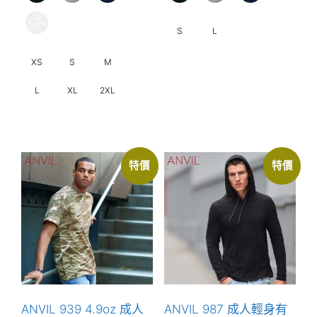
S
L
XS
S
M
此
產
L
XL
2XL
品
有
此
多
產
種
品
特價
特價
款
有
式。
多
可
種
在
款
產
式。
品
可
頁
在
面
產
ANVIL 939 4.9oz 成人
ANVIL 987 成人輕身有
選