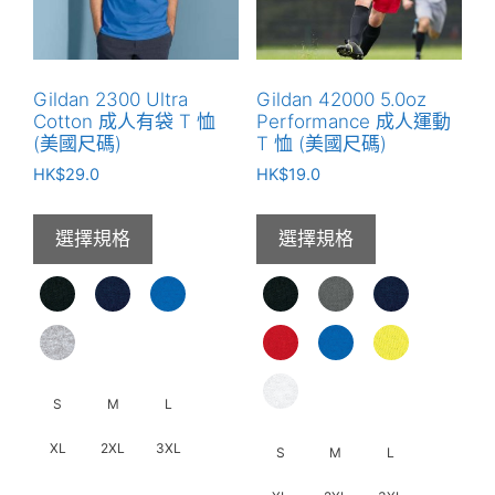
面
式。
選
可
擇
在
選
產
Gildan 2300 Ultra
Gildan 42000 5.0oz
項
品
Cotton 成人有袋 T 恤
Performance 成人運動
頁
(美國尺碼)
T 恤 (美國尺碼)
面
HK$
29.0
HK$
19.0
選
擇
選擇規格
選擇規格
選
項
S
M
L
XL
2XL
3XL
S
M
L