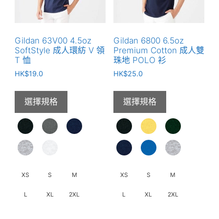
品
可
頁
在
面
產
Gildan 63V00 4.5oz
Gildan 6800 6.5oz
選
品
SoftStyle 成人環紡 V 領
Premium Cotton 成人雙
擇
頁
T 恤
珠地 POLO 衫
選
面
HK$
19.0
HK$
25.0
項
選
擇
選擇規格
選擇規格
選
項
XS
S
M
XS
S
M
L
XL
2XL
L
XL
2XL
此
此