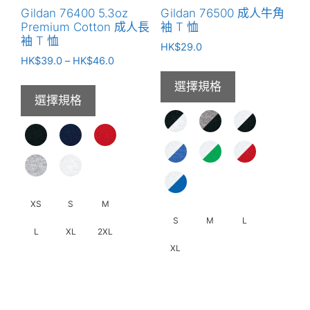
產
Gildan 76400 5.3oz
Gildan 76500 成人牛角
品
Premium Cotton 成人長
袖 T 恤
頁
袖 T 恤
HK$
29.0
面
價
HK$
39.0
–
HK$
46.0
選
格
選擇規格
範
擇
選擇規格
圍：
選
HK$39.0
項
到
HK$46.0
XS
S
M
S
M
L
L
XL
2XL
XL
此
此
產
產
品