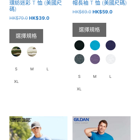
品
環紡迷彩 T 恤 (美國尺
帽長袖 T 恤 (美國尺碼)
擇
頁
碼)
原
目
HK$
69.0
HK$
59.0
選
面
原
目
HK$
79.0
HK$
39.0
始
前
項
選
始
前
價
價
選擇規格
價
價
格：
格：
擇
選擇規格
格：
格：
HK$69.0。
HK$59.0。
選
HK$79.0。
HK$39.0。
項
S
M
L
S
M
L
XL
XL
此
此
產
產
品
品
有
有
多
多
種