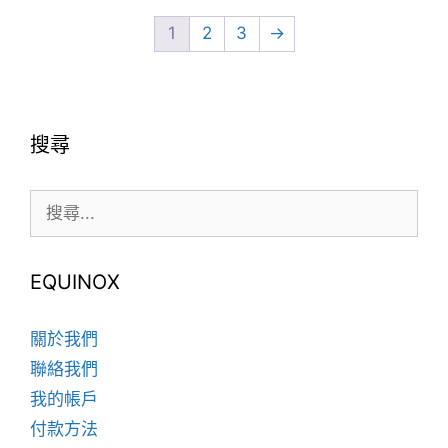
品
有
有
1
2
3
→
多
多
種
種
款
款
式。
式。
可
搜尋
可
在
在
產
搜
產
品
尋:
品
頁
頁
面
EQUINOX
面
選
選
擇
擇
選
關於我們
選
項
聯絡我們
項
我的帳戶
付款方法