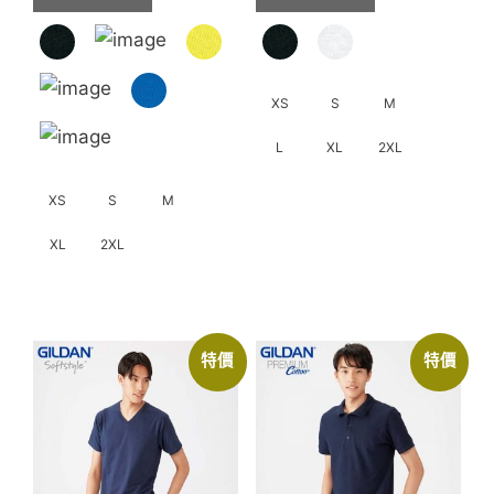
選
HK$20.0
項
到
HK$24.0
XS
S
M
L
XL
2XL
此
XS
S
M
產
XL
2XL
品
有
此
多
產
種
品
特價
特價
款
有
式。
多
可
種
在
款
產
式。