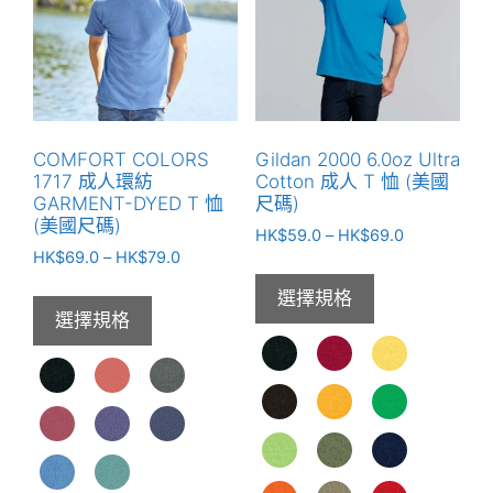
種
款
款
式。
式。
可
可
在
在
產
產
品
COMFORT COLORS
Gildan 2000 6.0oz Ultra
品
頁
1717 成人環紡
Cotton 成人 T 恤 (美國
頁
面
GARMENT-DYED T 恤
尺碼)
(美國尺碼)
面
選
價
HK$
59.0
–
HK$
69.0
選
價
擇
HK$
69.0
–
HK$
79.0
格
格
範
擇
選
選擇規格
範
圍：
選
項
選擇規格
圍：
HK$59.0
項
HK$69.0
到
到
HK$69.0
HK$79.0