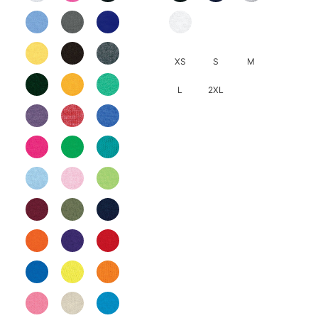
HK$37.0
XS
S
M
L
2XL
此
產
品
有
多
種
款
式。
可
在
產