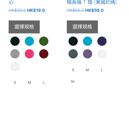
品
心
帽長袖 T 恤 (美國尺碼)
頁
原
目
原
目
HK$
39.0
HK$
19.0
HK$
69.0
HK$
59.0
面
始
前
始
前
選
價
價
價
價
選擇規格
選擇規格
格：
格：
格：
格：
擇
HK$39.0。
HK$19.0。
HK$69.0。
HK$59.0。
選
項
S
M
L
XL
S
M
L
此
此
產
產
品
品
有
有
多
多