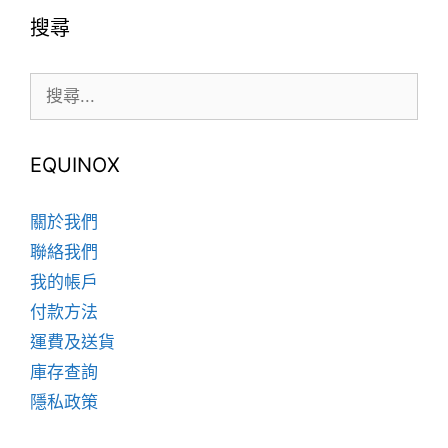
種
種
搜尋
款
款
式。
式。
可
搜
可
在
尋:
在
產
產
品
品
EQUINOX
頁
頁
面
面
關於我們
選
選
聯絡我們
擇
擇
我的帳戶
選
選
項
項
付款方法
運費及送貨
庫存查詢
隱私政策