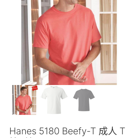
Hanes 5180 Beefy-T 成人 T