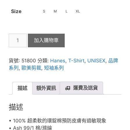
Size
S
M
L
XL
Hanes
加入購物車
5180
Beefy-
T
貨號:
51800
分類:
Hanes
,
T-Shirt
,
UNISEX
,
品牌
成
系列
,
歐美剪裁
,
短袖系列
人
T
恤
運費及送貨
描述
額外資訊
(美
國
描述
尺
碼)
• 100% 超柔軟的環錠棉預防皮膚有過敏現象
數
• Ash 99/1 棉/滌綸