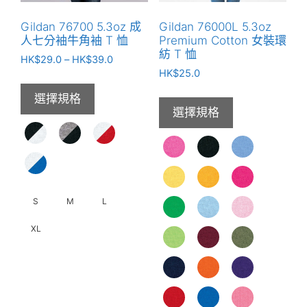
Gildan 76700 5.3oz 成
Gildan 76000L 5.3oz
人七分袖牛角袖 T 恤
Premium Cotton 女裝環
紡 T 恤
價
HK$
29.0
–
HK$
39.0
格
HK$
25.0
範
選擇規格
圍：
選擇規格
HK$29.0
到
HK$39.0
S
M
L
XL
此
產
品