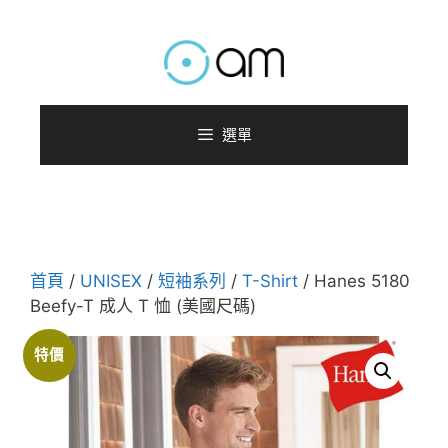
跳
至
主
要
內
選單
容
首頁
/
UNISEX
/
短袖系列
/
T-Shirt
/ Hanes 5180
Beefy-T 成人 T 恤 (美國尺碼)
特價