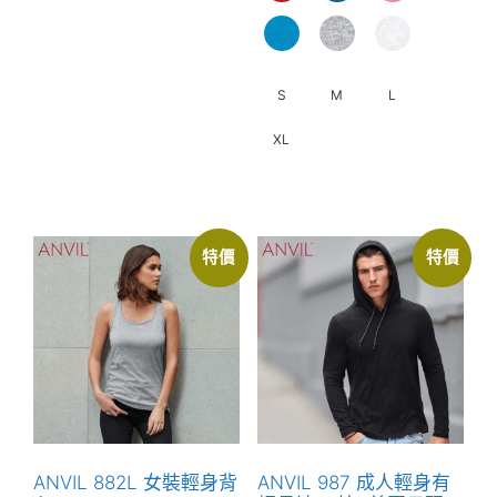
有
多
種
款
S
M
L
式。
XL
可
在
此
產
產
品
品
特價
特價
頁
有
面
多
選
種
擇
款
選
式。
項
可
在
產
ANVIL 882L 女裝輕身背
ANVIL 987 成人輕身有