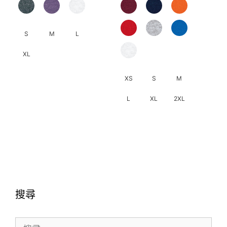
S
M
L
XL
此
XS
S
M
產
L
XL
2XL
品
有
此
多
產
種
品
款
有
式。
多
可
種
在
搜尋
款
產
式。
品
搜
可