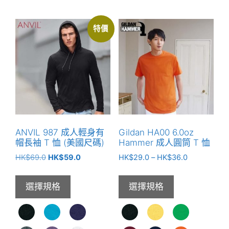
多
產
種
品
特價
款
有
式。
多
可
種
在
款
產
式。
品
可
頁
在
面
產
ANVIL 987 成人輕身有
Gildan HA00 6.0oz
選
品
帽長袖 T 恤 (美國尺碼)
Hammer 成人圓筒 T 恤
擇
頁
原
目
價
HK$
69.0
HK$
59.0
HK$
29.0
–
HK$
36.0
選
面
始
前
格
項
選
價
價
範
選擇規格
選擇規格
格：
格：
圍：
擇
HK$69.0。
HK$59.0。
HK$29.0
選
到
項
HK$36.0