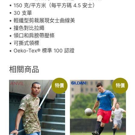
數
• 150 克/平方米（每平方碼 4.5 安士）
量
• 30 支單
• 輕纖型剪裁展現女士曲線美
• 撞色對比拉繩
• 領口和肩膀帶壓條
• 可撕式領標
• Oeko-Tex® 標準 100 認證
相關商品
特價
特價