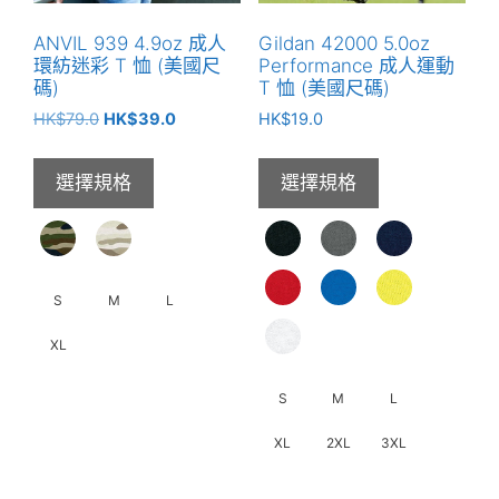
ANVIL 939 4.9oz 成人
Gildan 42000 5.0oz
環紡迷彩 T 恤 (美國尺
Performance 成人運動
碼)
T 恤 (美國尺碼)
原
目
HK$
79.0
HK$
39.0
HK$
19.0
始
前
價
價
選擇規格
選擇規格
格：
格：
HK$79.0。
HK$39.0。
S
M
L
XL
此
S
M
L
產
XL
2XL
3XL
品
有
此