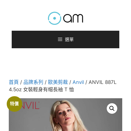
跳
至
主
要
內
選單
容
首頁
/
品牌系列
/
歐美剪裁
/
Anvil
/ ANVIL 887L
4.5oz 女裝輕身有帽長袖 T 恤
特價