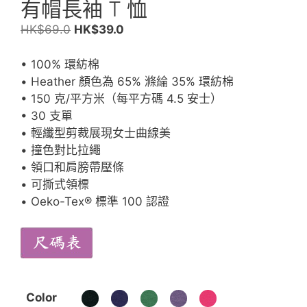
有帽長袖 T 恤
原
目
HK$
69.0
HK$
39.0
始
前
價
價
• 100% 環紡棉
格：
格：
• Heather 顏色為 65% 滌綸 35% 環紡棉
HK$69.0。
HK$39.0。
• 150 克/平方米（每平方碼 4.5 安士）
• 30 支單
• 輕纖型剪裁展現女士曲線美
• 撞色對比拉繩
• 領口和肩膀帶壓條
• 可撕式領標
• Oeko-Tex® 標準 100 認證
Color