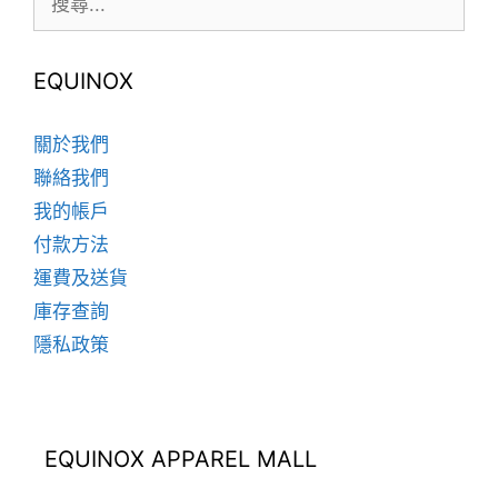
頁
尋:
在
面
產
選
品
EQUINOX
擇
頁
選
面
關於我們
項
選
聯絡我們
擇
我的帳戶
選
項
付款方法
運費及送貨
庫存查詢
隱私政策
EQUINOX APPAREL MALL