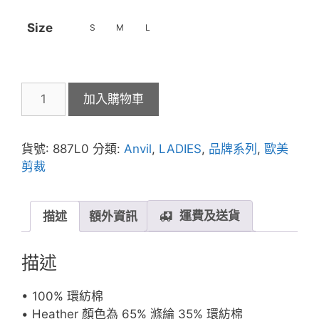
Size
S
M
L
ANVIL
加入購物車
887L
4.5oz
女
貨號:
887L0
分類:
Anvil
,
LADIES
,
品牌系列
,
歐美
裝
剪裁
輕
身
有
運費及送貨
描述
額外資訊
帽
長
描述
袖
T
• 100% 環紡棉
恤
• Heather 顏色為 65% 滌綸 35% 環紡棉