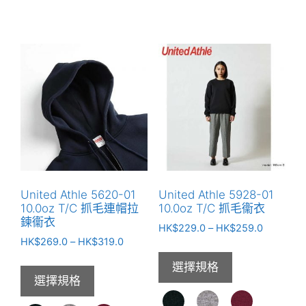
此
此
產
產
品
品
有
有
多
多
種
種
款
款
式。
式。
可
可
在
在
產
產
品
United Athle 5620-01
United Athle 5928-01
品
頁
10.0oz T/C 抓毛連帽拉
10.0oz T/C 抓毛衞衣
頁
鍊衞衣
面
價
HK$
229.0
–
HK$
259.0
面
選
價
HK$
269.0
–
HK$
319.0
格
選
格
範
擇
選擇規格
範
圍：
擇
選
選擇規格
圍：
HK$229.
選
項
HK$269.0
到