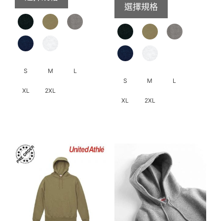
擇
選擇規格
圍：
HK$219.0
選
HK$299.
到
項
到
HK$269.0
HK$319.
S
M
L
S
M
L
XL
2XL
XL
2XL
此
此
產
產
品
品
有
有
多
多
種
種
款
款
式。
式。
可