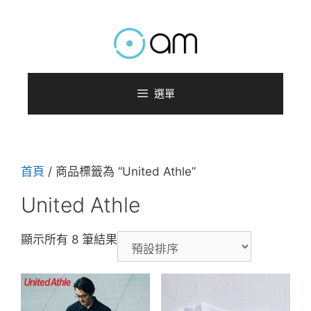
跳
至
主
要
內
選單
容
首頁
/ 商品標籤為 “United Athle”
United Athle
顯示所有 8 筆結果