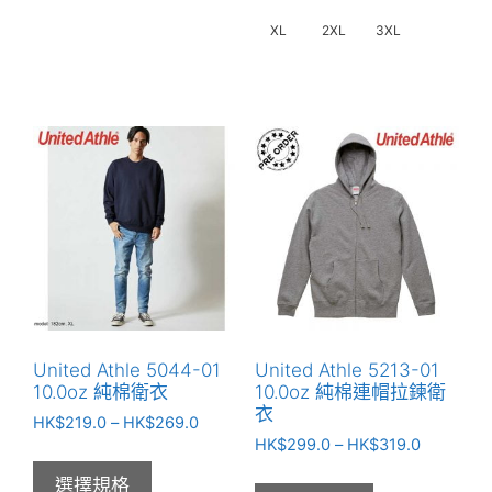
選
XL
2XL
3XL
擇
選
此
項
產
品
有
多
種
款
式。
可
在
產
United Athle 5044-01
United Athle 5213-01
品
10.0oz 純棉衛衣
10.0oz 純棉連帽拉鍊衛
頁
衣
價
HK$
219.0
–
HK$
269.0
面
價
格
HK$
299.0
–
HK$
319.0
選
格
範
選擇規格
範
圍：