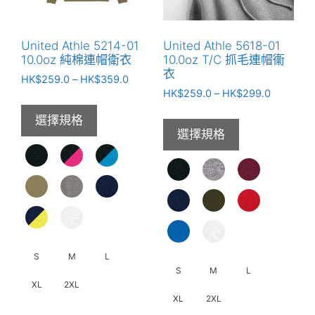
可
在
在
產
產
品
United Athle 5214-01
United Athle 5618-01
品
頁
10.0oz 純棉連帽衛衣
10.0oz T/C 抓毛連帽衞
頁
衣
面
價
HK$
259.0
–
HK$
359.0
面
選
價
格
HK$
259.0
–
HK$
299.0
選
格
範
擇
選擇規格
範
圍：
擇
選
選擇規格
圍：
HK$259.0
選
項
HK$259.
到
項
到
HK$359.0
HK$299.
S
M
L
S
M
L
XL
2XL
XL
2XL