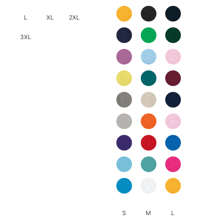
L
XL
2XL
3XL
此
產
品
有
多
種
款
式。
可
在
產
品
頁
S
M
L
面