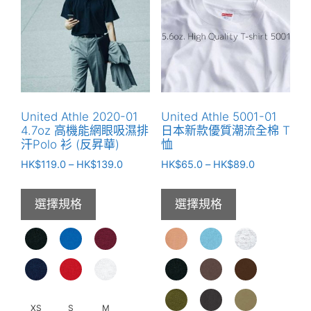
United Athle 2020-01
United Athle 5001-01
4.7oz 高機能網眼吸濕排
日本新款優質潮流全棉 T
汗Polo 衫 (反昇華)
恤
價
價
HK$
119.0
–
HK$
139.0
HK$
65.0
–
HK$
89.0
格
格
範
範
選擇規格
選擇規格
圍：
圍：
HK$119.0
HK$65.0
到
到
HK$139.0
HK$89.0
XS
S
M