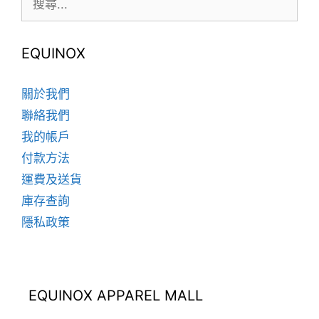
在
尋:
在
產
產
品
品
EQUINOX
頁
頁
面
面
選
關於我們
選
擇
聯絡我們
擇
選
我的帳戶
選
項
項
付款方法
運費及送貨
庫存查詢
隱私政策
EQUINOX APPAREL MALL