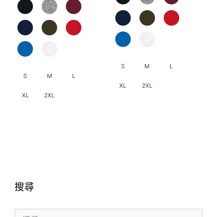
項
到
HK$259.
HK$319.0
S
M
L
S
M
L
XL
2XL
XL
2XL
此
此
產
產
品
品
有
有
多
多
種
種
款
搜尋
款
式。
式。
可
搜
可